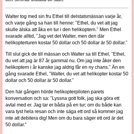
Walter tog med sin fru Ethel till delstatsmässan varje år,
och varje gång sa han till henne: "Ethel, du vet att jag
skulle älska att åka en tur i den helikoptern." Men Ethel
svarade alltid, "Jag vet det Walter, men den där
helikopterturen kostar 50 dollar och 50 dollar är 50 dollar."
Till slut gick de till mässan och Walter sa till Ethel, "Ethel,
du vet att jag är 87 år gammal nu. Om jag inte åker den
helikoptern i år kanske jag aldrig får en ny chans." Än en
gång svarade Ethel, "Walter, du vet att helikopter kostar 50
dollar och 50 dollar är 50 dollar."
Den här gången hörde helikopterpiloten parets
konversation och sa: "Lyssna gott folk, jag ska göra ett
avtal med er. Jag tar er båda på en tur; om du både kan
vara tyst hela resan och inte säga ett ord så kommer jag
inte att debitera dig! Men om du bara säger ett ord är det
50 dollar.”