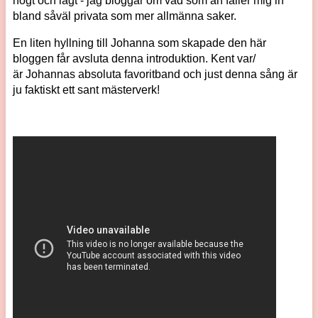
högt och lågt - jag bloggar om vad som än faller mig in
bland såväl privata som mer allmänna saker.
En liten hyllning till Johanna som skapade den här
bloggen får avsluta denna introduktion. Kent var/
är Johannas absoluta favoritband och just denna sång är
ju faktiskt ett sant mästerverk!