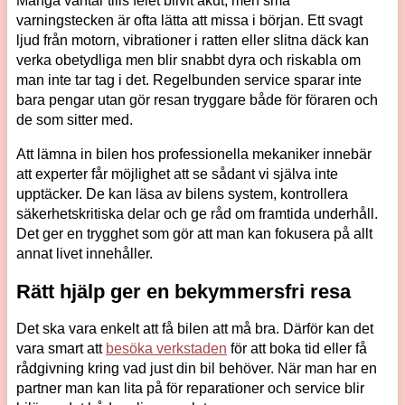
Många väntar tills felet blivit akut, men små
varningstecken är ofta lätta att missa i början. Ett svagt
ljud från motorn, vibrationer i ratten eller slitna däck kan
verka obetydliga men blir snabbt dyra och riskabla om
man inte tar tag i det. Regelbunden service sparar inte
bara pengar utan gör resan tryggare både för föraren och
de som sitter med.
Att lämna in bilen hos professionella mekaniker innebär
att experter får möjlighet att se sådant vi själva inte
upptäcker. De kan läsa av bilens system, kontrollera
säkerhetskritiska delar och ge råd om framtida underhåll.
Det ger en trygghet som gör att man kan fokusera på allt
annat livet innehåller.
Rätt hjälp ger en bekymmersfri resa
Det ska vara enkelt att få bilen att må bra. Därför kan det
vara smart att
besöka verkstaden
för att boka tid eller få
rådgivning kring vad just din bil behöver. När man har en
partner man kan lita på för reparationer och service blir