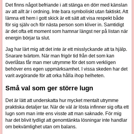
Det finns något befriande i att stänga en dörr med känslan
av att allt är i ordning. Inte bara symboliskt utan faktiskt. Att
lämna ett hem i gott skick är ett sätt att visa respekt både
för sig själv och för nästa person som kliver in. Samtidigt
är det ofta ett moment som hamnar längst ner på listan när
energin börjar ta slut.
Jag har lärt mig att det inte är ett misslyckande att ta hjälp.
Snarare tvärtom. När man frigör tid från det som kan
överlåtas får man mer utrymme för det som verkligen
behöver ens egen uppmärksamhet. I vissa skeden har det
varit avgörande för att orka hålla ihop helheten.
Små val som ger större lugn
Det är lätt att underskatta hur mycket mentalt utrymme
praktiska detaljer tar. När de väl är lösta infinner sig ofta ett
lugn som man inte ens visste att man saknade. För mig
har det blivit tydligt att genomtänkta lösningar inte handlar
om bekvämlighet utan om balans.