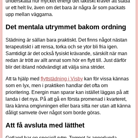
underskatta hur mycket energi det faktiskt kräver att städa
ur ett helt liv, även om det bara är några år som packats
upp mellan väggarna.
Det mentala utrymmet bakom ordning
Städning är sällan bara praktiskt. Det finns något nästan
terapeutiskt i att rensa, torka och se ytor bli fria igen.
Samtidigt är det också fysiskt krävande, särskilt när man
redan är trött av allt annat som hör en flytt till. Just därför
blir det ibland nödvändigt att välja sina strider.
Att ta hjälp med
flyttstädning i Visby
kan för vissa kännas
som en lyx, men i praktiken handlar det ofta om
prioritering. Energin man sparar kan istället läggas på att
landa i det nya. På att gå en första promenad i kvarteret,
lära känna omgivningen eller bara sitta ner utan att känna
dåligt samvete över något som borde göras.
Att få avsluta med lätthet
Gotland har en speciell rytm. Tempot är annorlunda,