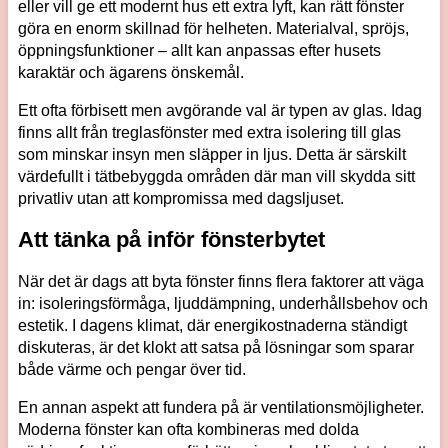
eller vill ge ett modernt hus ett extra lyft, kan rätt fönster
göra en enorm skillnad för helheten. Materialval, spröjs,
öppningsfunktioner – allt kan anpassas efter husets
karaktär och ägarens önskemål.
Ett ofta förbisett men avgörande val är typen av glas. Idag
finns allt från treglasfönster med extra isolering till glas
som minskar insyn men släpper in ljus. Detta är särskilt
värdefullt i tätbebyggda områden där man vill skydda sitt
privatliv utan att kompromissa med dagsljuset.
Att tänka på inför fönsterbytet
När det är dags att byta fönster finns flera faktorer att väga
in: isoleringsförmåga, ljuddämpning, underhållsbehov och
estetik. I dagens klimat, där energikostnaderna ständigt
diskuteras, är det klokt att satsa på lösningar som sparar
både värme och pengar över tid.
En annan aspekt att fundera på är ventilationsmöjligheter.
Moderna fönster kan ofta kombineras med dolda