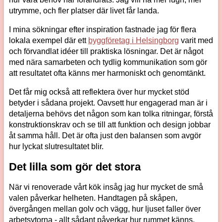
utrymme, och fler platser där livet får landa.
I mina sökningar efter inspiration fastnade jag för flera
lokala exempel där ett
byggföretag i Helsingborg
varit med
och förvandlat idéer till praktiska lösningar. Det är något
med nära samarbeten och tydlig kommunikation som gör
att resultatet ofta känns mer harmoniskt och genomtänkt.
Det får mig också att reflektera över hur mycket stöd
betyder i sådana projekt. Oavsett hur engagerad man är i
detaljerna behövs det någon som kan tolka ritningar, förstå
konstruktionskrav och se till att funktion och design jobbar
åt samma håll. Det är ofta just den balansen som avgör
hur lyckat slutresultatet blir.
Det lilla som gör det stora
När vi renoverade vårt kök insåg jag hur mycket de små
valen påverkar helheten. Handtagen på skåpen,
övergången mellan golv och vägg, hur ljuset faller över
arbetsytorna - allt sådant påverkar hur rummet känns.