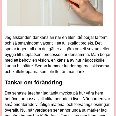
Jag älskar den där känslan när en liten idé börjar ta form
och så småningom växer till ett fullskaligt projekt. Det
spelar ingen roll om det gäller att göra om ett sovrum eller
bygga till uteplatsen, processen är densamma. Man börjar
med ett behov, en vision, en känsla av hur något skulle
kunna bli bättre. Sedan kommer funderingarna, skisserna
och kaffekopparna som blir fler än man tänkt.
Tankar om förändring
Det senaste året har jag tänkt mycket på hur våra hem
behöver anpassas till olika perioder i livet. När barnen var
små prioriterade vi tåliga material och förvaringslösningar
överallt. Nu, när vardagen ser annorlunda ut, märker jag
hur våra behov har förändrats. Jag vill ha mer lugn, mer