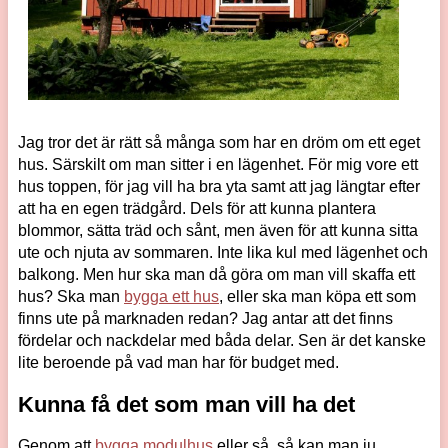
Jag tror det är rätt så många som har en dröm om ett eget
hus. Särskilt om man sitter i en lägenhet. För mig vore ett
hus toppen, för jag vill ha bra yta samt att jag längtar efter
att ha en egen trädgård. Dels för att kunna plantera
blommor, sätta träd och sånt, men även för att kunna sitta
ute och njuta av sommaren. Inte lika kul med lägenhet och
balkong. Men hur ska man då göra om man vill skaffa ett
hus? Ska man
bygga ett hus
, eller ska man köpa ett som
finns ute på marknaden redan? Jag antar att det finns
fördelar och nackdelar med båda delar. Sen är det kanske
lite beroende på vad man har för budget med.
Kunna få det som man vill ha det
Genom att
bygga modulhus
eller så, så kan man ju