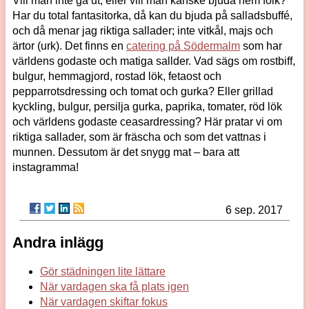
Vill man inte gå ut, eller vill man kanske bjuda hem folk?
Har du total fantasitorka, då kan du bjuda på salladsbuffé,
och då menar jag riktiga sallader; inte vitkål, majs och
ärtor (urk). Det finns en
catering på Södermalm
som har
världens godaste och matiga sallder. Vad sägs om rostbiff,
bulgur, hemmagjord, rostad lök, fetaost och
pepparrotsdressing och tomat och gurka? Eller grillad
kyckling, bulgur, persilja gurka, paprika, tomater, röd lök
och världens godaste ceasardressing? Här pratar vi om
riktiga sallader, som är fräscha och som det vattnas i
munnen. Dessutom är det snygg mat – bara att
instagramma!
6 sep. 2017
Andra inlägg
Gör städningen lite lättare
När vardagen ska få plats igen
När vardagen skiftar fokus