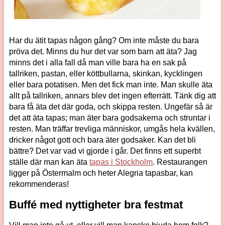
Har du ätit tapas någon gång? Om inte måste du bara
pröva det. Minns du hur det var som barn att äta? Jag
minns det i alla fall då man ville bara ha en sak på
tallriken, pastan, eller köttbullarna, skinkan, kycklingen
eller bara potatisen. Men det fick man inte. Man skulle äta
allt på tallriken, annars blev det ingen efterrätt. Tänk dig att
bara få äta det där goda, och skippa resten. Ungefär så är
det att äta tapas; man äter bara godsakerna och struntar i
resten. Man träffar trevliga människor, umgås hela kvällen,
dricker något gott och bara äter godsaker. Kan det bli
bättre? Det var vad vi gjorde i går. Det finns ett superbt
ställe där man kan äta
tapas i Stockholm
. Restaurangen
ligger på Östermalm och heter Alegria tapasbar, kan
rekommenderas!
Buffé med nyttigheter bra festmat