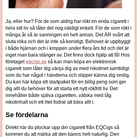
Ja, eller hur? För de som aldrig har rökt en enda cigarett i
hela sitt liv så låter det nog väldigt enkelt. För de som rökt i
många år så är sanningen en helt annan. Det ÄR svårt att
sluta röka och det är inte så konstigt. Behovet är uppbyggt
i både hjärnan och i kroppen under flera års tid och det är
inget man bara stänger av. Det finns dock hjälp att få! Hos
företaget
eqcigs.se
så kan man köpa en elektronisk
cigarett som låter dig vänja dig av med nikotinet samtidigt
som du har något i händerna och slipper känna dig orolig.
Du kan här köpa ett startpaket för en billig peng som ger
dig allt du behöver för att starta ett nytt rökfritt liv. Det
innehåller både själva cigaretten, vätska med låg
nikotinhalt och ett litet fodral att bära allt i.
Se fördelarna
Direkt när du plockar upp din cigarett från EQCigs så
kommer du att märka att den känns helt naturlig. Den