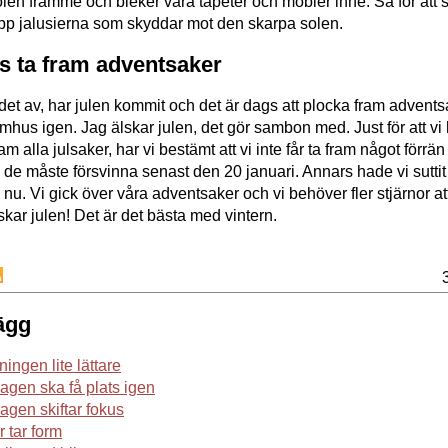
olen framme och bleker våra tapeter och möbler inne. Så för at
upp jalusierna som skyddar mot den skarpa solen.
s ta fram adventsaker
rdet av, har julen kommit och det är dags att plocka fram adventsa
omhus igen. Jag älskar julen, det gör sambon med. Just för att vi h
 fram alla julsaker, har vi bestämt att vi inte får ta fram något förrä
e måste försvinna senast den 20 januari. Annars hade vi suttit
 nu. Vi gick över våra adventsaker och vi behöver fler stjärnor at
lskar julen! Det är det bästa med vintern.
ägg
ingen lite lättare
agen ska få plats igen
agen skiftar fokus
r tar form