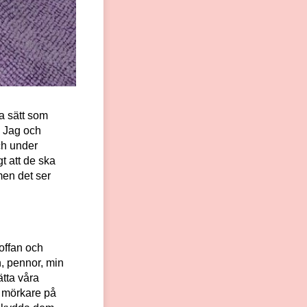
a sätt som
. Jag och
ch under
t att de ska
men det ser
offan och
, pennor, min
ätta våra
r mörkare på