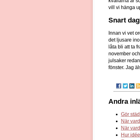
kvällarna är s
vill vi hänga 
Snart dag
Innan vi vet o
det ljusare in
låta bli att ta
november och d
julsaker redan
fönster. Jag ä
Andra inl
Gör städn
När vard
När vard
Hur idée