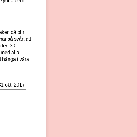
t skydda dem
ker, då blir
ar så svårt att
n den 30
 med alla
t hänga i våra
31 okt. 2017