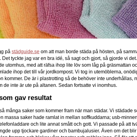
ogg på
städguide.se
om att man borde städa på hösten, på samm
 Det tyckte jag var en bra idé, så sagt och gjort, så gjorde vi det
e utomhus, med att räfsa ihop lite löv som låg på gräsmattan o
lade ihop det till vår jordkompost. Vi tog in utemöblerna, onödig
n kommer. De är i plastrotting så de behöver inte underhållas, 
 de inte är ute på altanen. Sedan fortsatte vi inomhus.
som gav resultat
gt så många saker som kommer fram när man städar. Vi städade s
 en massa saker hade ramlat in mellan soffkuddarna; usb-minnen
lefonladdare och lite annat smått och gott. Vi passade på att tv
ängde upp tjockare gardiner och bambujalusier. Även om det bli