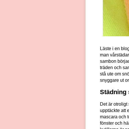
Läste i en bl
man vårstädar.
sambon börjad
träden och sam
stå ute om snö
snyggare ut om
Städning 
Det är otroli
upptäckte att
mascara och te
fönster och h