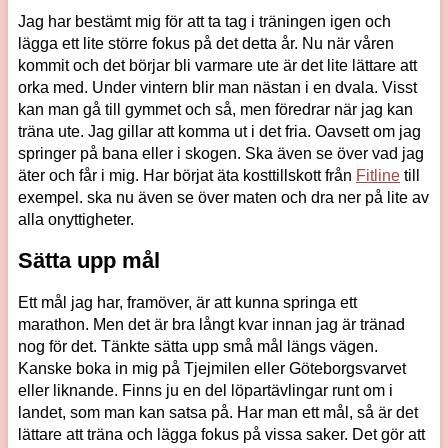
Jag har bestämt mig för att ta tag i träningen igen och
lägga ett lite större fokus på det detta år. Nu när våren
kommit och det börjar bli varmare ute är det lite lättare att
orka med. Under vintern blir man nästan i en dvala. Visst
kan man gå till gymmet och så, men föredrar när jag kan
träna ute. Jag gillar att komma ut i det fria. Oavsett om jag
springer på bana eller i skogen. Ska även se över vad jag
äter och får i mig. Har börjat äta kosttillskott från
Fitline
till
exempel. ska nu även se över maten och dra ner på lite av
alla onyttigheter.
Sätta upp mål
Ett mål jag har, framöver, är att kunna springa ett
marathon. Men det är bra långt kvar innan jag är tränad
nog för det. Tänkte sätta upp små mål längs vägen.
Kanske boka in mig på Tjejmilen eller Göteborgsvarvet
eller liknande. Finns ju en del löpartävlingar runt om i
landet, som man kan satsa på. Har man ett mål, så är det
lättare att träna och lägga fokus på vissa saker. Det gör att