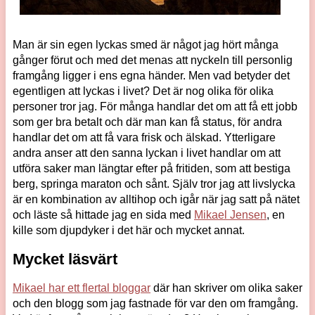
Man är sin egen lyckas smed är något jag hört många
gånger förut och med det menas att nyckeln till personlig
framgång ligger i ens egna händer. Men vad betyder det
egentligen att lyckas i livet? Det är nog olika för olika
personer tror jag. För många handlar det om att få ett jobb
som ger bra betalt och där man kan få status, för andra
handlar det om att få vara frisk och älskad. Ytterligare
andra anser att den sanna lyckan i livet handlar om att
utföra saker man längtar efter på fritiden, som att bestiga
berg, springa maraton och sånt. Själv tror jag att livslycka
är en kombination av alltihop och igår när jag satt på nätet
och läste så hittade jag en sida med
Mikael Jensen
, en
kille som djupdyker i det här och mycket annat.
Mycket läsvärt
Mikael har ett flertal bloggar
där han skriver om olika saker
och den blogg som jag fastnade för var den om framgång.