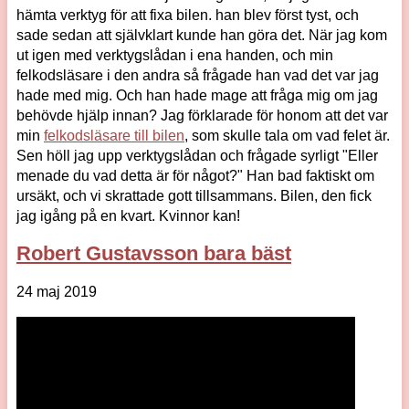
hämta verktyg för att fixa bilen. han blev först tyst, och
sade sedan att självklart kunde han göra det. När jag kom
ut igen med verktygslådan i ena handen, och min
felkodsläsare i den andra så frågade han vad det var jag
hade med mig. Och han hade mage att fråga mig om jag
behövde hjälp innan? Jag förklarade för honom att det var
min
felkodsläsare till bilen
, som skulle tala om vad felet är.
Sen höll jag upp verktygslådan och frågade syrligt "Eller
menade du vad detta är för något?" Han bad faktiskt om
ursäkt, och vi skrattade gott tillsammans. Bilen, den fick
jag igång på en kvart. Kvinnor kan!
Robert Gustavsson bara bäst
24 maj 2019