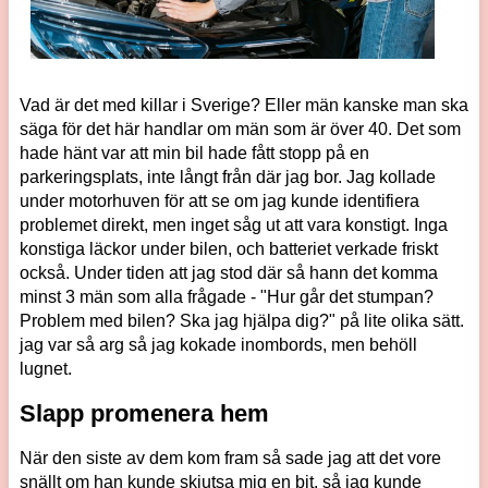
Vad är det med killar i Sverige? Eller män kanske man ska
säga för det här handlar om män som är över 40. Det som
hade hänt var att min bil hade fått stopp på en
parkeringsplats, inte långt från där jag bor. Jag kollade
under motorhuven för att se om jag kunde identifiera
problemet direkt, men inget såg ut att vara konstigt. Inga
konstiga läckor under bilen, och batteriet verkade friskt
också. Under tiden att jag stod där så hann det komma
minst 3 män som alla frågade - "Hur går det stumpan?
Problem med bilen? Ska jag hjälpa dig?" på lite olika sätt.
jag var så arg så jag kokade inombords, men behöll
lugnet.
Slapp promenera hem
När den siste av dem kom fram så sade jag att det vore
snällt om han kunde skjutsa mig en bit, så jag kunde