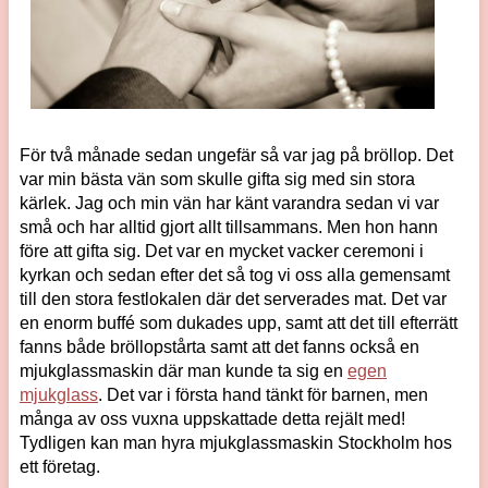
För två månade sedan ungefär så var jag på bröllop. Det
var min bästa vän som skulle gifta sig med sin stora
kärlek. Jag och min vän har känt varandra sedan vi var
små och har alltid gjort allt tillsammans. Men hon hann
före att gifta sig. Det var en mycket vacker ceremoni i
kyrkan och sedan efter det så tog vi oss alla gemensamt
till den stora festlokalen där det serverades mat. Det var
en enorm buffé som dukades upp, samt att det till efterrätt
fanns både bröllopstårta samt att det fanns också en
mjukglassmaskin där man kunde ta sig en
egen
mjukglass
. Det var i första hand tänkt för barnen, men
många av oss vuxna uppskattade detta rejält med!
Tydligen kan man hyra mjukglassmaskin Stockholm hos
ett företag.