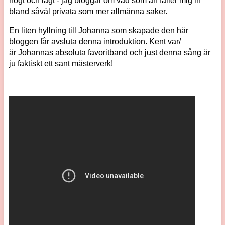
högt och lågt - jag bloggar om vad som än faller mig in
bland såväl privata som mer allmänna saker.
En liten hyllning till Johanna som skapade den här
bloggen får avsluta denna introduktion. Kent var/
är Johannas absoluta favoritband och just denna sång är
ju faktiskt ett sant mästerverk!