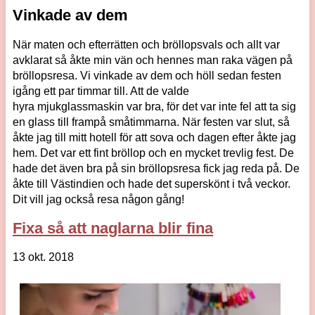
Vinkade av dem
När maten och efterrätten och bröllopsvals och allt var
avklarat så åkte min vän och hennes man raka vägen på
bröllopsresa. Vi vinkade av dem och höll sedan festen
igång ett par timmar till. Att de valde
hyra mjukglassmaskin var bra, för det var inte fel att ta sig
en glass till frampå småtimmarna. När festen var slut, så
åkte jag till mitt hotell för att sova och dagen efter åkte jag
hem. Det var ett fint bröllop och en mycket trevlig fest. De
hade det även bra på sin bröllopsresa fick jag reda på. De
åkte till Västindien och hade det superskönt i två veckor.
Dit vill jag också resa någon gång!
Fixa så att naglarna blir fina
13 okt. 2018