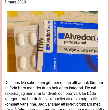
5 mars 2019
Det finns två saker som gör mer ont än allt annat, förutom
att föda barn men det är en helt egen kategori. De två
sakerna jag menar är tandvärk och öronvärk för båda
kategorierna har definitivt kapacitet att driva någon till
komplett vansinne. Jag var själv ett riktigt öronbarn med
närapå årliga öroninflammationer upp till jag var cirka åtta-