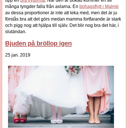
upp en
bra flyttfirma
. När den är bokad kommer en av
många tyngder falla från axlarna. En
bohagsflytt i Malmö
av dessa proportioner är inte att leka med, men det är ju
förstås bra att det görs medan mamma fortfarande är stark
och pigg nog att hjälpa till själv. Det blir nog bra det här, i
slutändan.
Bjuden på bröllop igen
25 jan. 2019