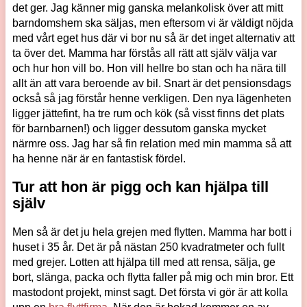
det ger. Jag känner mig ganska melankolisk över att mitt
barndomshem ska säljas, men eftersom vi är väldigt nöjda
med vårt eget hus där vi bor nu så är det inget alternativ att
ta över det. Mamma har förstås all rätt att själv välja var
och hur hon vill bo. Hon vill hellre bo stan och ha nära till
allt än att vara beroende av bil. Snart är det pensionsdags
också så jag förstår henne verkligen. Den nya lägenheten
ligger jättefint, ha tre rum och kök (så visst finns det plats
för barnbarnen!) och ligger dessutom ganska mycket
närmre oss. Jag har så fin relation med min mamma så att
ha henne när är en fantastisk fördel.
Tur att hon är pigg och kan hjälpa till
själv
Men så är det ju hela grejen med flytten. Mamma har bott i
huset i 35 år. Det är på nästan 250 kvadratmeter och fullt
med grejer. Lotten att hjälpa till med att rensa, sälja, ge
bort, slänga, packa och flytta faller på mig och min bror. Ett
mastodont projekt, minst sagt. Det första vi gör är att kolla