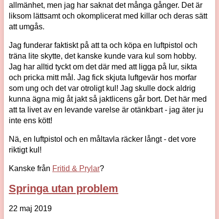
allmänhet, men jag har saknat det många gånger. Det är
liksom lättsamt och okomplicerat med killar och deras sätt
att umgås.
Jag funderar faktiskt på att ta och köpa en luftpistol och
träna lite skytte, det kanske kunde vara kul som hobby.
Jag har alltid tyckt om det där med att ligga på lur, sikta
och pricka mitt mål. Jag fick skjuta luftgevär hos morfar
som ung och det var otroligt kul! Jag skulle dock aldrig
kunna ägna mig åt jakt så jaktlicens går bort. Det här med
att ta livet av en levande varelse är otänkbart - jag äter ju
inte ens kött!
Nä, en luftpistol och en måltavla räcker långt - det vore
riktigt kul!
Kanske från
Fritid & Prylar
?
Springa utan problem
22 maj 2019