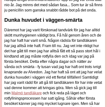
nio år. Jag minns det med sådan fasa... Som tur är så finns
ju penicillin som ganska snabbt rådde bot på det onda.
Dunka huvudet i väggen-smärta
Däremot har jag varit förskonad tandvärk för jag har alltid
skött munhygienen väldigt bra. Få hål genom åren och de
jag har haft har varit små. Någon rädsla för tandläkaren
har jag alltså inte haft. Fram till nu. Jag vet inte riktigt hur
det har gått till men jag har alltså fått ett så pass stort hål i
kindtand att jag måste rotfylla den och idag var jag på
första besöket. Detta efter några dagar och nätter av
vånda och smärta - fy tusan vad jag har haft ont trots ivrigt
knaprande av Alvedon. Jag har haft så ont att jag har velat
dunka huvudet i väggen vid ett flertal tillfällen! Samtidigt
har jag varit rädd för att gå till tandläkaren för har inte vetat
vad denne kommer att tvingas göra. Men så gick jag till
min
Malmö tandläkare
och fick reda på läget och
rotfyllningsprocessen har satt igång. Såhär efter första
besöket känner jag mig mycket lugnare igen. Men så har