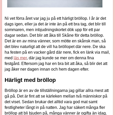
Ni vet förra året var jag ju på ett härligt bröllop. I år är det
dags igen, eller ja det är inte än på ett bra tag, det blir till
sommaren, men inbjudningskortet dök upp för ett par
dagar sedan. Det blir att åka till Skåne för detta bröllop.
Det är en av mina vänner, som mötte en skånsk man, så
det blev naturligt att de vill ha bröllopet där nere. De ska
ha festen på en vacker gård där nere, fick en länk via mail,
med
läs mer
, där jag kunde se mer om denna fina
festgård. Eftersom jag har en bra bit att åka, så blir det att
jag åker ner dagen innan och hem dagen efter.
Härligt med bröllop
Bröllop är en av de tillställningarna jag gillar allra mest att
gå på. Det är fint att se kärleken mellan två människor på
det viset. Sedan brukar det alltid vara god mat samt
festligheter långt in på natten. Jag har säkert många fler
bröllop att bli bjuden på, många vänner är ogifta än idag.