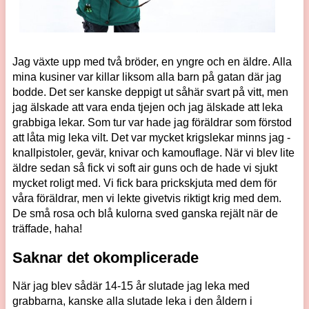
Jag växte upp med två bröder, en yngre och en äldre. Alla
mina kusiner var killar liksom alla barn på gatan där jag
bodde. Det ser kanske deppigt ut såhär svart på vitt, men
jag älskade att vara enda tjejen och jag älskade att leka
grabbiga lekar. Som tur var hade jag föräldrar som förstod
att låta mig leka vilt. Det var mycket krigslekar minns jag -
knallpistoler, gevär, knivar och kamouflage. När vi blev lite
äldre sedan så fick vi soft air guns och de hade vi sjukt
mycket roligt med. Vi fick bara prickskjuta med dem för
våra föräldrar, men vi lekte givetvis riktigt krig med dem.
De små rosa och blå kulorna sved ganska rejält när de
träffade, haha!
Saknar det okomplicerade
När jag blev sådär 14-15 år slutade jag leka med
grabbarna, kanske alla slutade leka i den åldern i