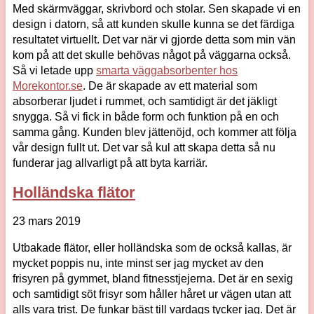
Med skärmväggar, skrivbord och stolar. Sen skapade vi en
design i datorn, så att kunden skulle kunna se det färdiga
resultatet virtuellt. Det var när vi gjorde detta som min vän
kom på att det skulle behövas något på väggarna också.
Så vi letade upp
smarta väggabsorbenter hos
Morekontor.se
. De är skapade av ett material som
absorberar ljudet i rummet, och samtidigt är det jäkligt
snygga. Så vi fick in både form och funktion på en och
samma gång. Kunden blev jättenöjd, och kommer att följa
vår design fullt ut. Det var så kul att skapa detta så nu
funderar jag allvarligt på att byta karriär.
Holländska flätor
23 mars 2019
Utbakade flätor, eller holländska som de också kallas, är
mycket poppis nu, inte minst ser jag mycket av den
frisyren på gymmet, bland fitnesstjejerna. Det är en sexig
och samtidigt söt frisyr som håller håret ur vägen utan att
alls vara trist. De funkar bäst till vardags tycker jag. Det är